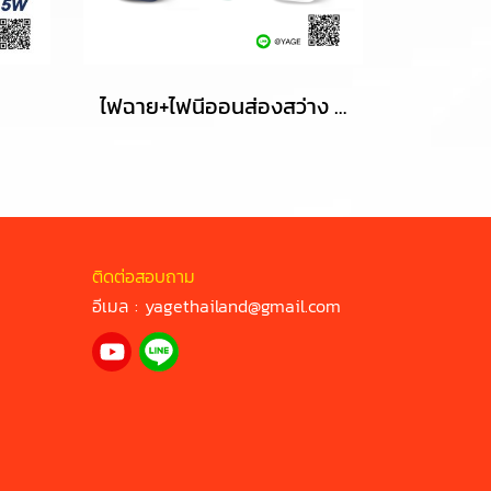
ไฟฉาย+ไฟนีออนส่องสว่าง LED YG-SW03
ติดต่อสอบถาม
อีเมล :
yagethailand@gmail.com