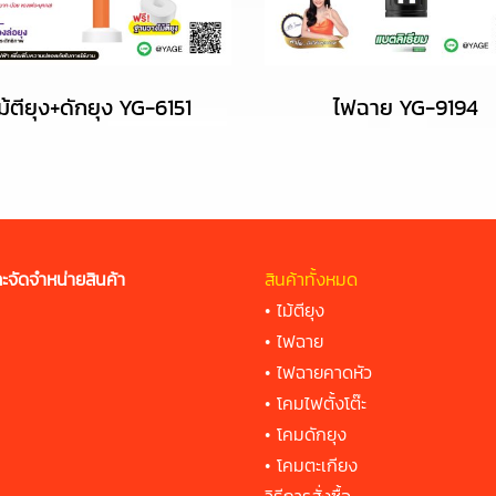
ม้ตียุง+ดักยุง YG-6151
ไฟฉาย YG-9194
ะจัดจำหน่ายสินค้า
สินค้าทั้งหมด
•
ไม้ตียุง
•
ไฟฉาย
•
ไฟฉายคาดหัว
•
โคมไฟตั้งโต๊ะ
•
โคมดักยุง
•
โคมตะเกียง