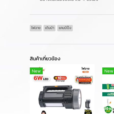
ไฟฉาย
เดินป่า
แคมป์ปิ้ง
สินค้าเกี่ยวข้อง
New
New