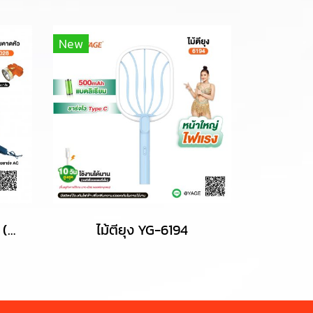
New
ไฟฉายคาดหัว YG-5028 (แสงขาว / แสงเหลือง)
ไม้ตียุง YG-6194