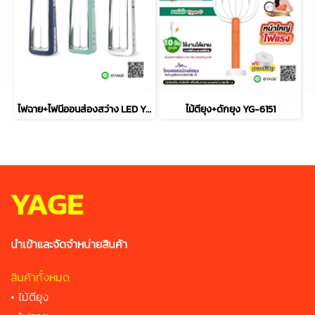
ไฟฉาย+ไฟนีออนส่องสว่าง LED YG-SW03
ไม้ตียุง+ดักยุง YG-6151
YAGE
นำเข้าและจัดจำหน่ายสินค้า
สินค้าทั้งหมด
•
ไม้ตียุง