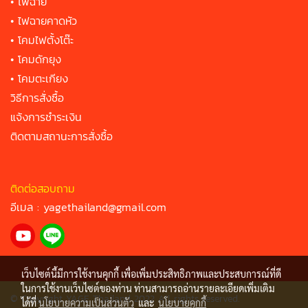
•
ไฟฉาย
•
ไฟฉายคาดหัว
•
โคมไฟตั้งโต๊ะ
•
โคมดักยุง
•
โคมตะเกียง
วิธีการสั่งซื้อ
แจ้งการชำระเงิน
ติดตามสถานะการสั่งซื้อ
ติดต่อสอบถาม
อีเมล :
yagethailand@gmail.com
เว็บไซต์นี้มีการใช้งานคุกกี้ เพื่อเพิ่มประสิทธิภาพและประสบการณ์ที่ดี
ในการใช้งานเว็บไซต์ของท่าน ท่านสามารถอ่านรายละเอียดเพิ่มเติม
© Copyright YAGE Thailand 2022 All rights reserved.
ได้ที่
นโยบายความเป็นส่วนตัว
และ
นโยบายคุกกี้