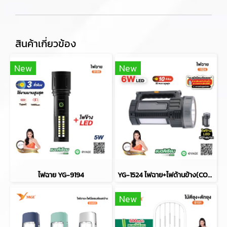
สินค้าเกี่ยวข้อง
New
New
ไฟฉาย YG-9194
YG-1524 ไฟฉาย+ไฟด้านข้าง(COB)
New