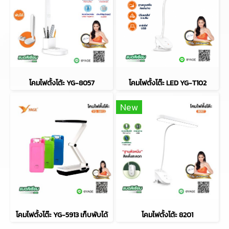
โคมไฟตั้งโต้ะ YG-8057
โคมไฟตั้งโต๊ะ LED YG-T102
New
โคมไฟตั้งโต๊ะ YG-5913 เก็บพับได้
โคมไฟตั้งโต้ะ 8201