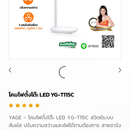
โคมไฟตั้งโต๊ะ LED YG-T115C
YAGE - โคมไฟตั้งโต๊ะ LED YG-T115C สวิตช์ระบบ
สัมผัส ปรับความสว่างแสงไฟได้ตามต้องการ สายชาร์จ