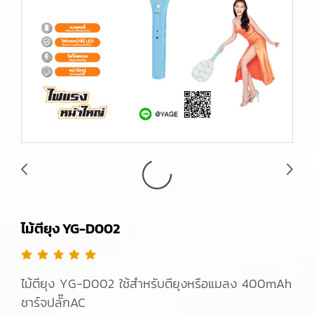
ไม้ตียุง YG-D002
ไม้ตียุง YG-D002 ใช้สำหรับตียุงหรือแมลง 400mAh
ชาร์จปลั๊กAC