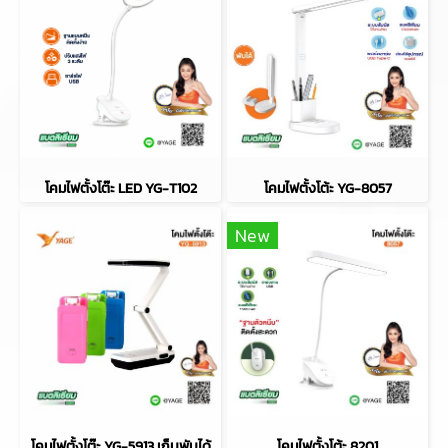
โคมไฟตั้งโต๊ะ LED YG-T102
โคมไฟตั้งโต้ะ YG-8057
New
โคมไฟตั้งโต๊ะ YG-5913 เก็บพับได้
โคมไฟตั้งโต้ะ 8201