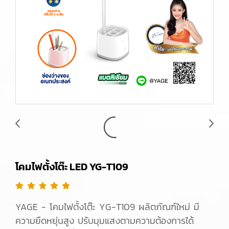
โคมไฟตั้งโต๊ะ LED YG-T109
YAGE - โคมไฟตั้งโต๊ะ YG-T109 ผลิตภัณฑ์ใหม่ มี
ความยืดหยุ่นสูง ปรับมุมแสงตามความต้องการได้