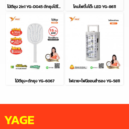
ไม้ตียุง 2in1 YG-D045 ดักยุงได้ในตัว
โคมไฟตั้งโต๊ะ LED YG-8611
ไม้ตียุง+ดักยุง YG-6067
ไฟฉาย+ไฟนีออนสำรอง YG-5811
YAGE